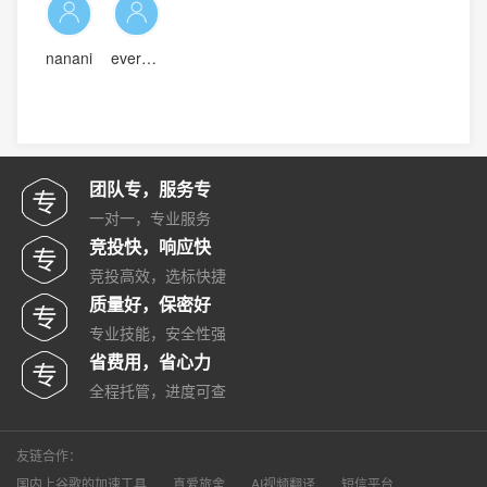
nanani
evervbyever
团队专，服务专
一对一，专业服务
竞投快，响应快
竞投高效，选标快捷
质量好，保密好
专业技能，安全性强
省费用，省心力
全程托管，进度可查
友链合作：
国内上谷歌的加速工具
真爱旅舍
AI视频翻译
短信平台