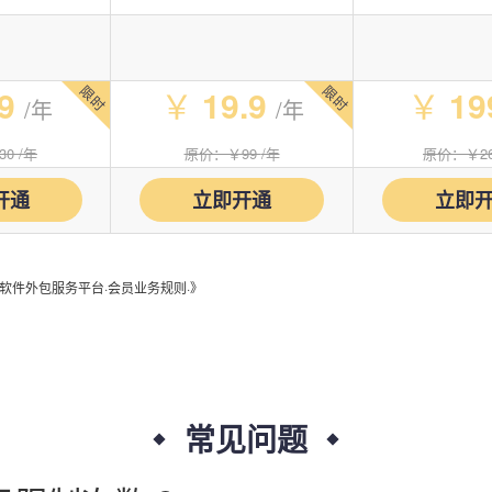
开发者：
北京如令科技有限公司
，
会员权益：
金牌会员
，
会员价格：
19
开发者：
im_fuyf
，
会员权益：
银牌会员
，
会员价格：
19.9/年
9
￥
19.9
￥
19
/年
/年
开发者：
兴舟
，
会员权益：
SVIP会员
，
会员价格：
299.0/年
30
/年
原价：￥99
/年
原价：￥2
开发者：
calen
，
会员权益：
金牌会员
，
会员价格：
199.0/年
开通
立即开通
立即
开发者：
世纪家园软件工作室
，
会员权益：
银牌会员
，
会员价格：
19.
开发者：
crystallboy
，
会员权益：
SVIP会员
，
会员价格：
299.0/年
软件外包服务平台·会员业务规则·》
开发者：
jxkj
，
会员权益：
铜牌会员
，
会员价格：
9.9/年
开发者：
xof
，
会员权益：
铜牌会员
，
会员价格：
9.9/年
开发者：
清风IT
，
会员权益：
金牌会员
，
会员价格：
199.0/年
常见问题
开发者：
cuiwenyi
，
会员权益：
金牌会员
，
会员价格：
199.0/年
开发者：
人元科技
，
会员权益：
SVIP会员
，
会员价格：
299.0/年