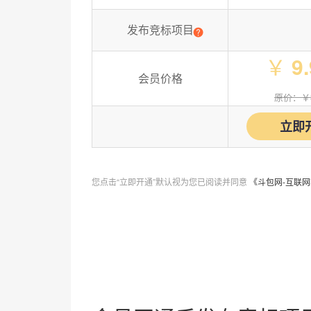
发布竞标项目
￥
9.
会员价格
原价：￥
立即
您点击“立即开通”默认视为您已阅读并同意
《斗包网-互联网