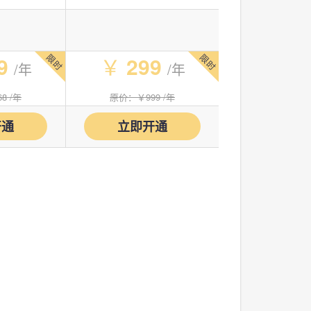
9.0/年
9
￥
299
/年
/年
68
/年
原价：￥999
/年
开通
立即开通
9/年