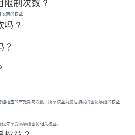
限制次数 ?
开发者：
明逸网络
，
会员权益：
金牌会员
，
会员价格：
199.0/年
开发商的权益
开发者：
熊的力量
，
会员权益：
金牌会员
，
会员价格：
199.0/年
吗 ?
开发者：
杭州泓度软件科技有限公司
，
会员权益：
金牌会员
，
会员价格：
 ？
开发者：
allan66
，
会员权益：
金牌会员
，
会员价格：
199.0/年
开发者：
calen
，
会员权益：
银牌会员
，
会员价格：
19.9/年
？
开发者：
dklzj
，
会员权益：
金牌会员
，
会员价格：
199.0/年
开发者：
nanani
，
会员权益：
SVIP会员
，
会员价格：
299.0/年
开发者：
莉莉宝贝
，
会员权益：
银牌会员
，
会员价格：
19.9/年
增加相应的有效期与次数，所享权益为最后购买的会员等级的权益
开发者：
小豆丁
，
会员权益：
铜牌会员
，
会员价格：
9.9/年
开发者：
huohuo1502
，
会员权益：
SVIP会员
，
会员价格：
299.0/
会优先享受高等级会员相关权益。
开发者：
萨克斯
，
会员权益：
银牌会员
，
会员价格：
19.9/年
权益 ？