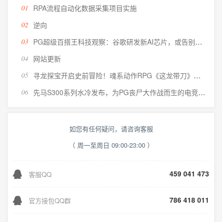
01
RPA流程自动化数据采集项目实施
02
逆向
03
PG超级百搭王科技观察：谷歌研发新AI芯片，或告别台积电封装
04
网站更新
05
寻龙探宝开启史前冒险！魂系动作RPG《这龙带刀》正式上线
06
先马S300系列水冷发布，为PG丧尸大作战而生的电竞装备
如您有任何疑问，请咨询客服
（ 周一至周日 09:00-23:00 ）
459 041 473
客服QQ
786 418 011
官方接包QQ群