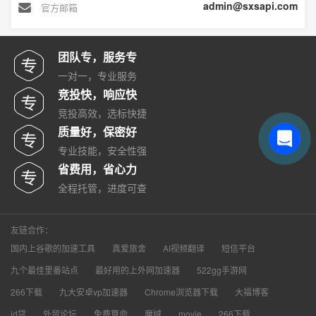
admin@sxsapi.com
官方邮箱
团队专，服务专
一对一，专业服务
竞投快，响应快
竞投高效，选标快捷
质量好，保密好
专业技能，安全性强
省费用，省心力
全程托管，进度可查
友链合作：
国内上谷歌的加速工具
真爱旅舍
AI视频翻译
短信平台
九个最佳里番站点
最好用的上外网加速器
522gg手游网
266下载
九大安卓vp加速器
Chrome浏览器下载
大福博客
id贷
外贸论坛
免费算命
魔域
movie
266下载