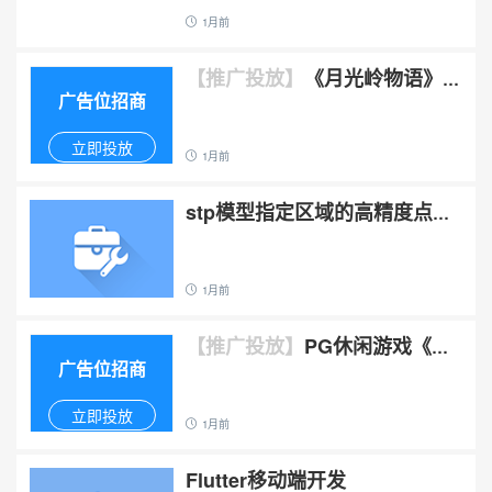
1月前
【推广投放】
《月光岭物语》7
广告位招商
月8日上线SteamPG试玩体验吸
血鬼日常生活
立即投放
1月前
stp模型指定区域的高精度点云
生成
￥ 1千以下
1月前
【推广投放】
PG休闲游戏《伯
广告位招商
吉的温馨厨房》用海盗客人创意
反讽未授权版本
立即投放
1月前
Flutter移动端开发