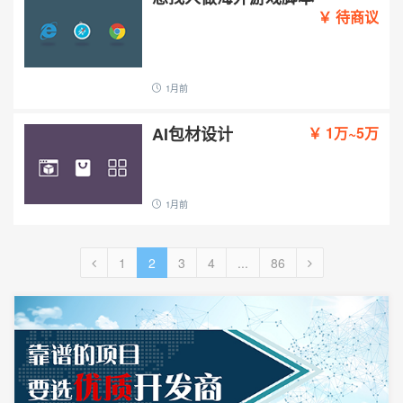
￥ 待商议
1月前
AI包材设计
￥ 1万~5万
1月前
1
2
3
4
...
86