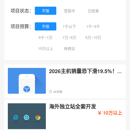
项目状态：
不限
竞投中
已结束
项目预算：
不限
1千以下
1千~5千
5千~1万
1万~5万
5万~10万
10万以上
待商议
2026主机销量恐下滑19.5%！
PG猴菇迷幻夜能否带动玩家回
归？
￥ 待商议
24天前
海外独立站全套开发
￥ 10万以上